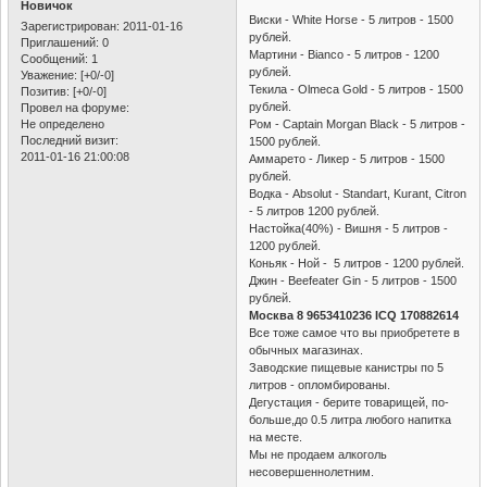
Новичок
Виски - White Horse - 5 литров - 1500
Зарегистрирован
: 2011-01-16
рублей.
Приглашений:
0
Мартини - Bianco - 5 литров - 1200
Сообщений:
1
рублей.
Уважение:
[+0/-0]
Текила - Olmeca Gold - 5 литров - 1500
Позитив:
[+0/-0]
рублей.
Провел на форуме:
Не определено
Ром - Captain Morgan Black - 5 литров -
Последний визит:
1500 рублей.
2011-01-16 21:00:08
Аммарето - Ликер - 5 литров - 1500
рублей.
Водка - Absolut - Standart, Kurant, Citron
- 5 литров 1200 рублей.
Настойка(40%) - Вишня - 5 литров -
1200 рублей.
Коньяк - Ной - 5 литров - 1200 рублей.
Джин - Beefeater Gin - 5 литров - 1500
рублей.
Москва 8 9653410236 ICQ 170882614
Все тоже самое что вы приобретете в
обычных магазинах.
Заводские пищевые канистры по 5
литров - опломбированы.
Дегустация - берите товарищей, по-
больше,до 0.5 литра любого напитка
на месте.
Мы не продаем алкоголь
несовершеннолетним.