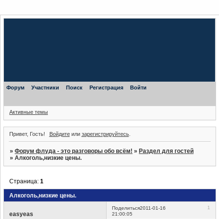
Форум
Участники
Поиск
Регистрация
Войти
Активные темы
Привет, Гость!
Войдите
или
зарегистрируйтесь
.
»
Форум флуда - это разговоры обо всём!
»
Раздел для гостей
»
Алкоголь,низкие цены.
Страница:
1
Алкоголь,низкие цены.
1
Поделиться
2011-01-16
easyeas
21:00:05