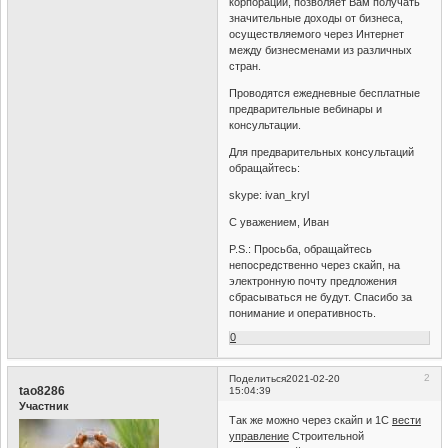
корпорации, позволяет Вам получать
значительные доходы от бизнеса,
осуществляемого через Интернет
между бизнесменами из различных
стран.
Проводятся ежедневные бесплатные
предварительные вебинары и
консультации.
Для предварительных консультаций
обращайтесь:
skype: ivan_kryl
С уважением, Иван
P.S.: Просьба, обращайтесь
непосредственно через скайп, на
электронную почту предложения
сбрасываться не будут. Спасибо за
понимание и оперативность.
0
2
Поделиться
2021-02-20
tao8286
15:04:39
Участник
Так же можно через скайп и 1С
вести
управление
Строительной