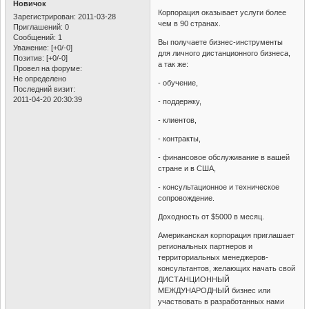
Новичок
Корпорация оказывает услуги более
Зарегистрирован
: 2011-03-28
чем в 90 странах.
Приглашений:
0
Сообщений:
1
Вы получаете бизнес-инструменты
Уважение:
[+0/-0]
для личного дистанционного бизнеса,
Позитив:
[+0/-0]
а так же:
Провел на форуме:
Не определено
- обучение,
Последний визит:
2011-04-20 20:30:39
- поддержку,
- клиентов,
- контракты,
- финансовое обслуживание в вашей
стране и в США,
- консультационное и техническое
сопровождение.
Доходность от $5000 в месяц.
Американская корпорация приглашает
региональных партнеров и
территориальных менеджеров-
консультантов, желающих начать свой
ДИСТАНЦИОННЫЙ
МЕЖДУНАРОДНЫЙ бизнес или
участвовать в разработанных нами