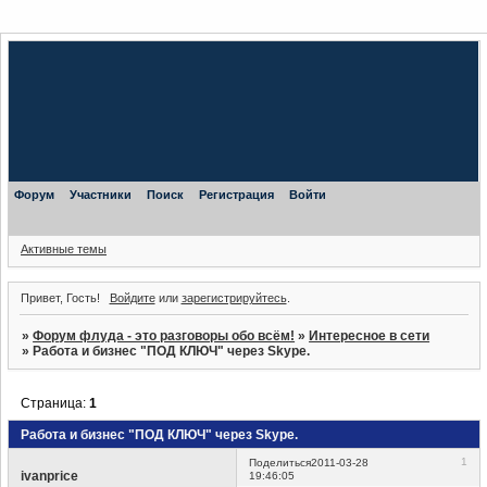
Форум
Участники
Поиск
Регистрация
Войти
Активные темы
Привет, Гость!
Войдите
или
зарегистрируйтесь
.
»
Форум флуда - это разговоры обо всём!
»
Интересное в сети
»
Работа и бизнес "ПОД КЛЮЧ" через Skype.
Страница:
1
Работа и бизнес "ПОД КЛЮЧ" через Skype.
1
Поделиться
2011-03-28
ivanprice
19:46:05