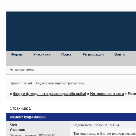
Форум
Участники
Поиск
Регистрация
Войти
Активные темы
Привет, Гость!
Войдите
или
зарегистрируйтесь
.
»
Форум флуда - это разговоры обо всём!
»
Интересное в сети
»
Рем
Страница:
1
Ремонт кофемашин
Sick
Поделиться
2022-07-06 18:42:47
Участник
Три года назад с братом решили открыт
Зарегистрирован
: 2022-04-10