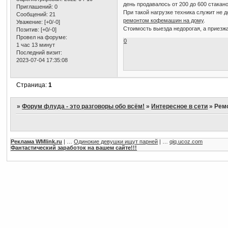
день продавалось от 200 до 600 стакан
Приглашений:
0
При такой нагрузке техника служит не 
Сообщений:
21
ремонтом кофемашин на дому
.
Уважение:
[+0/-0]
Стоимость выезда недорогая, а приезж
Позитив:
[+0/-0]
Провел на форуме:
0
1 час 13 минут
Последний визит:
2023-07-04 17:35:08
Страница:
1
»
Форум флуда - это разговоры обо всём!
»
Интересное в сети
»
Рем
Реклама WMlink.ru
| …
Одинокие девушки ищут парней
| …
qiq.ucoz.com
Фантастический заработок на вашем сайте!!!