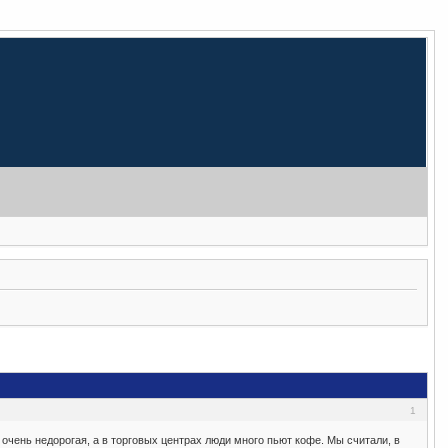
1
очень недорогая, а в торговых центрах люди много пьют кофе. Мы считали, в