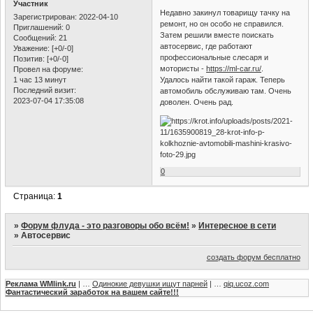
Участник
Недавно закинул товарищу тачку на
Зарегистрирован
: 2022-04-10
ремонт, но он особо не справился.
Приглашений:
0
Затем решили вместе поискать
Сообщений:
21
автосервис, где работают
Уважение:
[+0/-0]
профессиональные слесаря и
Позитив:
[+0/-0]
мотористы -
https://ml-car.ru/
.
Провел на форуме:
1 час 13 минут
Удалось найти такой гараж. Теперь
Последний визит:
автомобиль обслуживаю там. Очень
2023-07-04 17:35:08
доволен. Очень рад.
0
Страница:
1
»
Форум флуда - это разговоры обо всём!
»
Интересное в сети
»
Автосервис
создать форум бесплатно
Реклама WMlink.ru
| …
Одинокие девушки ищут парней
| …
qiq.ucoz.com
Фантастический заработок на вашем сайте!!!