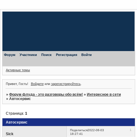
Форум
Участники
Поиск
Регистрация
Войти
Активные темы
Привет, Гость!
Войдите
или
зарегистрируйтесь
.
»
Форум флуда - это разговоры обо всём!
»
Интересное в сети
»
Автосервис
Страница:
1
Автосервис
1
Поделиться
2022-08-03
Sick
18:27:41