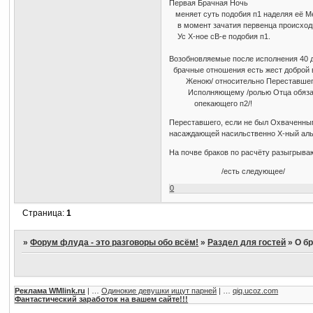
Первая Брачная Ночь
меняет суть подобия п1 наделяя её 
в момент зачатия первенца происход
Ус Х-ное сВ-е подобия п1.
Возобновляемые после исполнения 40
брачные отношения есть жест доброй 
Женою/ относительно Переставшего
Исполняющему /ролью Отца обязанн
опекающего п2/!
Переставшего, если не был Охваченны
насаждающей насильственно Х-ный альт
На почве браков по расчёту разыгрыв
/есть следующее/
0
Страница:
1
»
Форум флуда - это разговоры обо всём!
»
Раздел для гостей
»
О бр
Реклама WMlink.ru
| …
Одинокие девушки ищут парней
| …
qiq.ucoz.com
Фантастический заработок на вашем сайте!!!