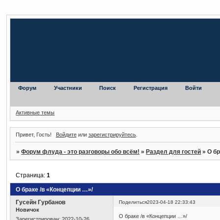
Форум
Участники
Поиск
Регистрация
Войти
Активные темы
Привет, Гость!
Войдите
или
зарегистрируйтесь
.
»
Форум флуда - это разговоры обо всём!
»
Раздел для гостей
»
О бр
Страница:
1
О браке /в «Концепции …»/
Гусейн Гурбанов
Поделиться
2023-04-18 22:33:43
Новичок
О браке /в «Концепции …»/
Зарегистрирован
: 2022-10-26