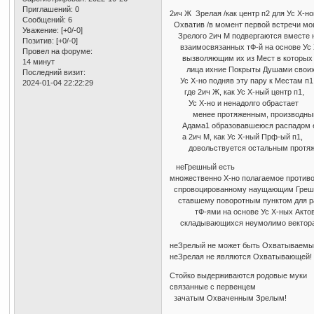
Приглашений:
0
2ич Ж Зрелая /как центр п2 для Ус Х-но
Сообщений:
6
Охватив /в момент первой встречи мо
Уважение:
[+0/-0]
Зрелого 2ич М подвергаются вместе
Позитив:
[+0/-0]
взаимосвязанных тФ-й на основе Ус 
Провел на форуме:
вызволяющим их из Мест в которых
14 минут
лица ихние Покрыты Душами своих
Последний визит:
Ус Х-но подняв эту пару к Местам п1
2024-01-04 22:22:29
где 2ич Ж, как Ус Х-ный центр п1,
Ус Х-но и ненадолго обрастает
менее протяженным, производным
Адама1 образовавшеюся распадом её
а 2ич М, как Ус Х-ный Прф-ый п1,
довольствуется остальным протяже
неГрешный есть
множественно Х-но полагаемое проти
спровоцированному наущающим Греш
ставшему поворотным пунктом для р
тФ-ями на основе Ус Х-ных Акто
складывающихся неумолимо вектора
неЗрелый не может быть Охватываемы
неЗрелая не являются Охватывающей!
Стойко выдерживаются родовые муки
связанные с первенцем
зачатым Охваченным Зрелым!