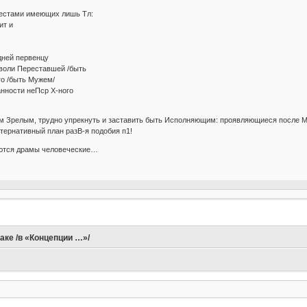
Местами имеющих лишь Тл:
ит и
 дней первенцу
воли Переставшей /быть
 /быть Мужем/
ости неПср Х-ного
м Зрелым, трудно упрекнуть и заставить быть Исполняющим: проявляющиеся после 
ернативный план разВ-я подобия п1!
аются драмы человеческие…
аке /в «Концепции …»/