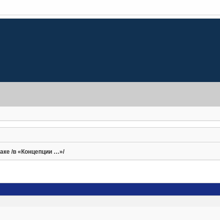
аке /в «Концепции …»/