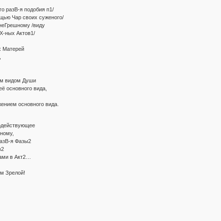
го разВ-я подобия п1/
щью Чар своих суженого/
 неГрешному /виду
Х-ных Актов1/
 Матерей
,
 видом Души
 основного вида,
нием основного вида.
водействующее
ному,
азВ-я Фазы2
в2
ми в Акт2…
м Зрелой!