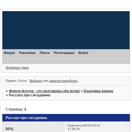
Форум
Участники
Поиск
Регистрация
Войти
Активные темы
Привет, Гость!
Войдите
или
зарегистрируйтесь
.
»
Форум флуда - это разговоры обо всём!
»
Кладовка юмора
»
Рассказ про сисадмина
Страница:
1
Рассказ про сисадмина
1
Поделиться
2010-03-10
RPG
17:38:25