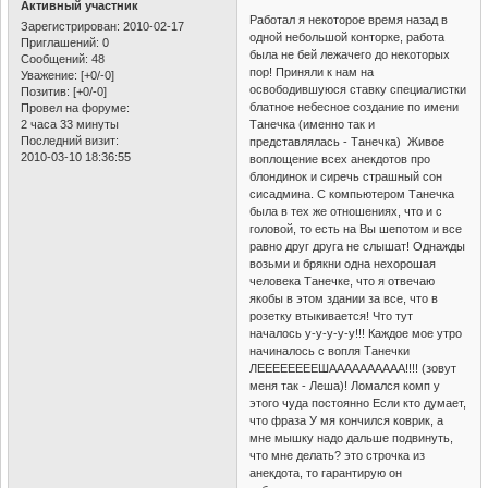
Активный участник
Работал я некоторое время назад в
Зарегистрирован
: 2010-02-17
одной небольшой конторке, работа
Приглашений:
0
была не бей лежачего до некоторых
Сообщений:
48
пор! Приняли к нам на
Уважение:
[+0/-0]
освободившуюся ставку специалистки
Позитив:
[+0/-0]
блатное небесное создание по имени
Провел на форуме:
2 часа 33 минуты
Танечка (именно так и
Последний визит:
представлялась - Танечка) Живое
2010-03-10 18:36:55
воплощение всех анекдотов про
блондинок и сиречь страшный сон
сисадмина. С компьютером Танечка
была в тех же отношениях, что и с
головой, то есть на Вы шепотом и все
равно друг друга не слышат! Однажды
возьми и брякни одна нехорошая
человека Танечке, что я отвечаю
якобы в этом здании за все, что в
розетку втыкивается! Что тут
началось у-у-у-у-у!!! Каждое мое утро
начиналось с вопля Танечки
ЛЕЕЕЕЕЕЕЕШАААААААААА!!!! (зовут
меня так - Леша)! Ломался комп у
этого чуда постоянно Если кто думает,
что фраза У мя кончился коврик, а
мне мышку надо дальше подвинуть,
что мне делать? это строчка из
анекдота, то гарантирую он