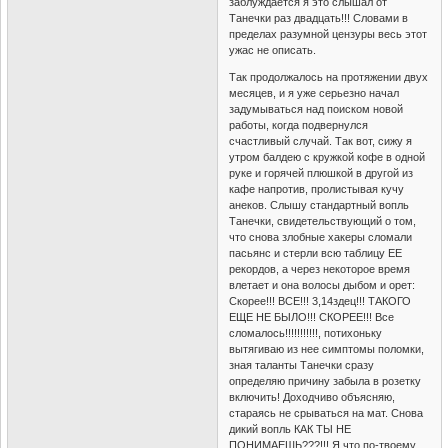
заблуждается я это слышал от
Танечки раз двадцать!!! Словами в
пределах разумной цензуры весь этот
ужас не описать.
Так продолжалось на протяжении двух
месяцев, и я уже серьезно начал
задумываться над поиском новой
работы, когда подвернулся
счастливый случай. Так вот, сижу я
утром балдею с кружкой кофе в одной
руке и горячей плюшкой в другой из
кафе напротив, пролистывая кучу
анеков. Слышу стандартный вопль
Танечки, свидетельствующий о том,
что снова злобные хакеры сломали
пасьянс и стерли всю таблицу ЕЕ
рекордов, а через некоторое время
влетает и она волосы дыбом и орет:
Скорее!!! ВСЕ!!! 3,14здец!!! ТАКОГО
ЕЩЕ НЕ БЫЛО!!! СКОРЕЕ!!! Все
сломалось!!!!!!!!!!!, потихоньку
вытягиваю из нее симптомы поломки,
зная таланты Танечки сразу
определяю причину забыла в розетку
включить! Доходчиво объясняю,
стараясь не срываться на мат. Снова
дикий вопль КАК ТЫ НЕ
ПОНИМАЕШЬ???!!! Я что по-твоему