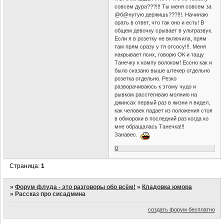
совсем дура???!!! Ты меня совсем за
@б@нутую держишь???!!!. Начинаю
орать в ответ, что так оно и есть! В
общем девочку срывает в ультразвук.
Если я в розетку не включила, прям
там прям сразу у тя отсосу!!!. Меня
накрывает псих, говорю ОК и тащу
Танечку к компу волоком! Ессно как и
было сказано выше штекер отдельно
розетка отдельно. Резко
разворачиваюсь к этому чудо и
рывком расстегиваю молнию на
джинсах первый раз в жизни я видел,
как человек падает из положения стоя
в обмороки в последний раз когда ко
мне обращалась Танечка!!!
Занавес.
0
Страница:
1
»
Форум флуда - это разговоры обо всём!
»
Кладовка юмора
»
Рассказ про сисадмина
создать форум бесплатно