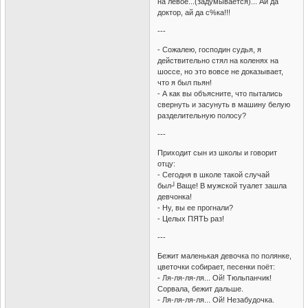
на левое...(задумывается)... Ай да
доктор, ай да с%ка!!!
---
- Сожалею, господин судья, я
действительно стял на коленях на
шоссе, но это вовсе не доказывает,
что я был пьян!
- А как вы объясните, что пытались
свернуть и засунуть в машину белую
разделительную полосу?
---
Приходит сын из школы и говорит
отцу:
- Сегодня в школе такой случай
был┘Ваще! В мужской туалет зашла
девчонка!
- Hу, вы ее прогнали?
- Целых ПЯТЬ раз!
---
Бежит маленькая девочка по полянке,
цветочки собирает, песенки поёт:
- Ля-ля-ля-ля... Ой! Тюльпанчик!
Сорвала, бежит дальше.
- Ля-ля-ля-ля... Ой! Незабудочка.