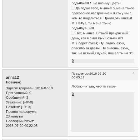
подь#бка!!! Я не возьму цветы!
Е: Да ладно тебе, мышка! У меня такое
прекрасное настроение и я хочу им с
кем-то поделиться! Прими эти цветы!
М: Не#уя, ты меня точно
подь#буешь!!!
Е: Нет, мышка! В такой прекрасный
день, как я смог бы? Возьми их!
М: ( берет букет) Ну, ладно, ежик,
спасибо за цветы. Но знаешь, ежик,
так, на всякий случай, пошел ты на Х*!
0
4
Поделиться
2016-07-20
anna12
00:05:17
Новичок
Люблю читать, что-то такое
Зарегистрирован
: 2016-07-19
Приглашений:
0
0
Сообщений:
3
Уважение:
[+0/-0]
Позитив:
[+0/-0]
Провел на форуме:
23 минуты
Последний визит:
2016-07-20 00:22:05