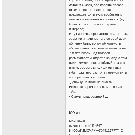
детских сказок, все хорошо просто
отлично, ничего плохого не
предвещается, и ежик подбегает к
девочке и начинает ноги нюхать (ну
бывает такое, так просто ради
интереса).
И тут девочка срывается, хватает ежа
за лапки и начинает его со всей дури
об пенек бить, потом об колено, в
общем пинает как только может в ее
7-8 лет, потом над головой
размахивает и кидает в канаву, а там
сидит мужик - весь побитый, глаз не
видно, все заплыло, уши синющи,
губы тоже, нос раз пять переломан, и
он спрашивает у ежика:
-Девочку на полянке видел?
Ежик еле ворочая языком отвечает:
- Ага
- Скажи придурошная?!...
---
ICQ лог:
MayFlower:
цукенгшщзххё114567
И ЮБЬТИМСЧЯ-*+/784512777774Ё