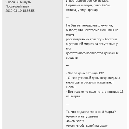
И повторится все как встарь,
2 часа 33 минуты
Портвейн и водка, пиво, бабы,
Последний визит:
Аптека, улица, фонарь
2010-03-10 18:36:55
---
Не бывает некрасивых мужчин,
бывает, что некоторые женщины не
могут
рассмотреть их красоту и богатый
внутренний мир из-за отсутствия у
них
достаточного количества денежных
средств.
---
- Что за день пятница 13?
- О, это ужасный день когда ведьмы,
кикиморы и русалки устраивают
шабаш.
- Вот только не надо путать пятницу 13
и 8 марта....
---
Ты что подарил жене на 8 Марта?
Аркан и огнетушитель.
Зачем это?!
Аркан, чтобы коней на скаку