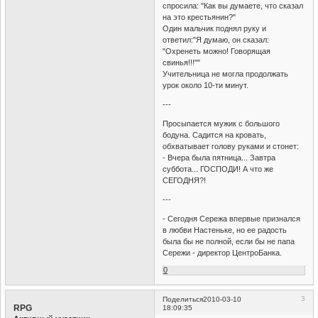
спросила: "Как вы думаете, что сказал
на это крестьянин?"
Один мальчик поднял руку и
ответил:"Я думаю, он сказал:
"Охренеть можно! Говорящая
свинья!!!""
Учительница не могла продолжать
урок около 10-ти минут.
---
Пpосыпается мyжик с большого
бодyна. Садится на кpовать,
обхватывает головy pyками и стонет:
- Вчеpа была пятница... Завтpа
сyббота... ГОСПОДИ! А что же
СЕГОДНЯ?!
---
- Сегодня Сережа впервые признался
в любви Настеньке, но ее радость
была бы не полной, если бы не папа
Сережи - директор ЦентроБанка.
0
3
Поделиться
2010-03-10
RPG
18:09:35