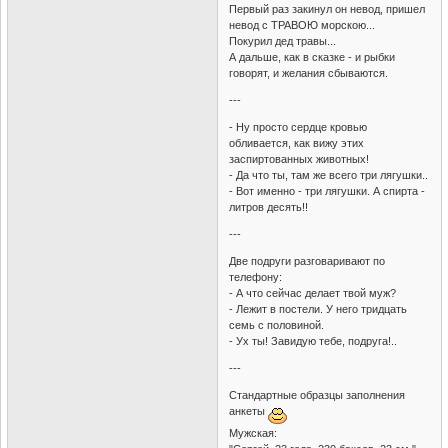
Первый раз закинул он невод, пришел
невод с ТРАВОЮ морскою...
Покурил дед травы...
А дальше, как в сказке - и рыбки
говорят, и желания сбываются.
---
- Hу просто сердце кровью
обливается, как вижу этих
заспиртованных животных!
- Да что ты, там же всего три лягушки..
- Вот именно - три лягушки. А спирта -
литров десять!!
---
Две подруги разговаривают по
телефону:
- А что сейчас делает твой муж?
- Лежит в постели. У него тридцать
семь с половиной.
- Ух ты! Завидую тебе, подруга!..
---
Стандартные образцы заполнения
анкеты
Мужская: