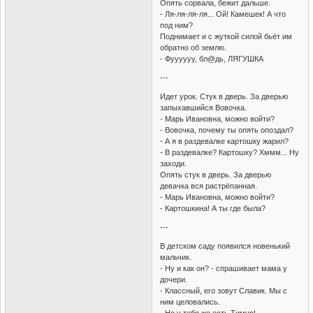
Опять сорвала, бежит дальше.
- Ля-ля-ля-ля... Ой! Камешек! А что
под ним?
Поднимает и с жуткой силой бьёт им
обратно об землю.
- Фуууууу, бл@дь, ЛЯГУШКА
---
Идет урок. Стук в дверь. За дверью
запыхавшийся Вовочка.
- Марь Ивановна, можно войти?
- Вовочка, почему ты опять опоздал?
- А я в раздевалке картошку жарил?
- В раздевалке? Картошку? Хммм... Ну
заходи.
Опять стук в дверь. За дверью
девачка вся растрёпанная.
- Марь Ивановна, можно войти?
- Картошкина! А ты где была?
---
В детском саду появился новенький
мальчик.
- Ну и как он? - спрашивает мама у
дочери.
- Классный, его зовут Славик. Мы с
ним целовались.