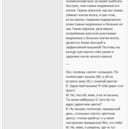
человеческий мозг не может работать
быстрее, чем самые медленные его
клетки. Прием алкоголя, как мы знаем,
убивает клетки мозга, и при этом,
естественно, первыми подвергаются
атаке самые медленные и больные из
них.Таким образом, регулярное
потребление алкоголя уничтожает
медленные и больные клетки мозга,
делая его более быстрой и
эффективной машиной! Поэтому вы
всегда чувствуете себя умнее и
здоровее после легкого наката!
---
Лес, полянка, светит солнышко. По
поляне идет мышка (М), а ей на
встречу ежик (Е) с охапкой цветов.
Е: Здраствуй мышка! Я тебе дарю этот
букет!
М: Не, постой, ежик, я их не возьму.
Ты меня на#буешь! С чего бы ты
вдруг дарил мне цветы?
Е: Ну мышка, посмотри, прекрасный
день, солнышко светит, цветочки
цветут, птички щебечут и у меня
настроение прекрасное! Вот, это тебе!
М: Не, ежик, я уверена, где-то тут