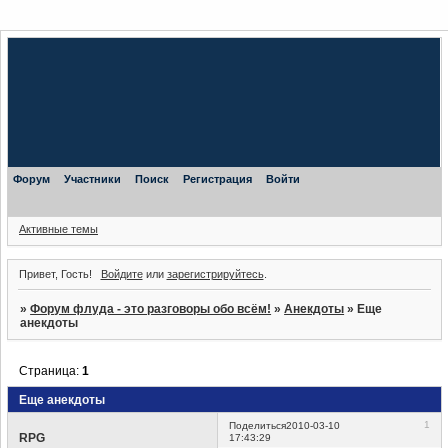
Форум
Участники
Поиск
Регистрация
Войти
Активные темы
Привет, Гость!
Войдите
или
зарегистрируйтесь
.
»
Форум флуда - это разговоры обо всём!
»
Анекдоты
»
Еще
анекдоты
Страница:
1
Еще анекдоты
1
Поделиться
2010-03-10
RPG
17:43:29