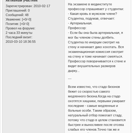
Активный участник
На экзамене в мединституте
Зарегистрирован
: 2010-02-17
профессор спрашивает у студентки:
Приглашений:
0
- Какая кровь в мужском члене?
Сообщений:
48
Студентка, подумав, отвечает:
Уважение:
[+0/-0]
- Артериальная.
Позитив:
[+0/-0]
Профессор:
Провел на форуме:
2 часа 33 минуты
- Если бы она была артериальная, я
Последний визит:
мог бы членом стены долбить.
2010-03-10 18:36:55
Студентка по инерции смотрит на
стену и начинает дико хохотать. Вся
экзаменационная комиссия смотрит
на стену и тоже начинает смеяться.
Профессор поворачивается к стене и
видит внушительных размеров
дырку...
---
Всем известно, что стадо бизонов
бежит со скоростью самого
медленного бизона.Когда на стадо
охотятся хищники, первыми умирают
последние - самые медленные и
больные особи. Таким образом,
натуральный отбор помогает стаду,
потому что стадо в целом становится
быстрее и выносливее после отсева
слабых его членов.Точно так же и