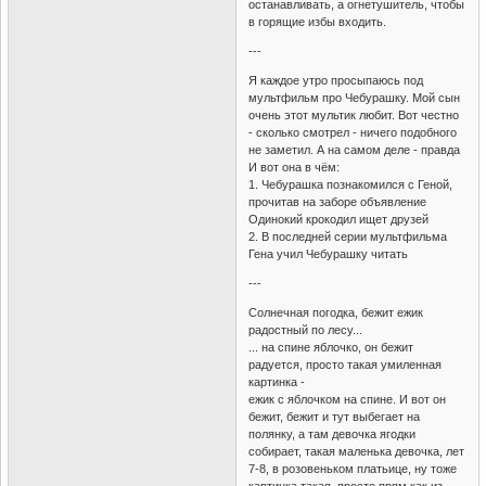
останавливать, а огнетушитель, чтобы
в горящие избы входить.
---
Я каждое утро просыпаюсь под
мультфильм про Чебурашку. Мой сын
очень этот мультик любит. Вот честно
- сколько смотрел - ничего подобного
не заметил. А на самом деле - правда
И вот она в чём:
1. Чебурашка познакомился с Геной,
прочитав на заборе объявление
Одинокий крокодил ищет друзей
2. В последней серии мультфильма
Гена учил Чебурашку читать
---
Солнечная погодка, бежит ежик
радостный по лесу...
... на спине яблочко, он бежит
радуется, просто такая умиленная
картинка -
ежик с яблочком на спине. И вот он
бежит, бежит и тут выбегает на
полянку, а там девочка ягодки
собирает, такая маленька девочка, лет
7-8, в розовеньком платьице, ну тоже
картинка такая, просто прям как из