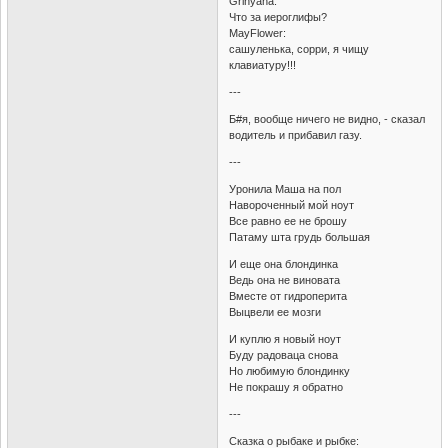
Grinyaha:
Что за иероглифы?
MayFlower:
сашуленька, сорри, я чищу
клавиатуру!!!
---
Б#я, вообще ничего не видно, - сказал
водитель и прибавил газу.
---
Уронила Маша на пол
Навороченный мой ноут
Все равно ее не брошу
Патаму шта грудь большая
И еще она блондинка
Ведь она не виновата
Вместе от гидроперита
Выцвели ее мозги
И куплю я новый ноут
Буду радоваца снова
Но любимую блондинку
Не покрашу я обратно
---
Сказка о рыбаке и рыбке: