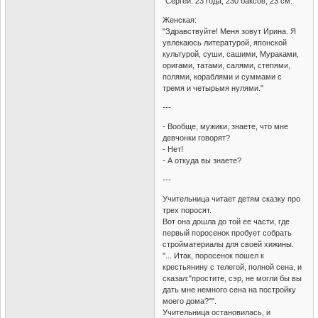
"Сергей. 23 года, 230 баксов, 23 см."
Женская:
"Здравствуйте! Меня зовут Ирина. Я
увлекаюсь литературой, японской
культурой, суши, сашими, Мураками,
оригами, татами, салями, степями,
полями, кораблями и суммами с
тремя и четырьмя нулями."
---
- Вообще, мужики, знаете, что мне
девчонки говорят?
- Нет!
- А откуда вы знаете?
---
Учительница читает детям сказку про
трех поросят.
Вот она дошла до той ее части, где
первый поросенок пробует собрать
стройматериалы для своей хижины.
"... Итак, поросенок пошел к
крестьянину с телегой, полной сена, и
сказал:"простите, сэр, не могли бы вы
дать мне немного сена на постройку
моего дома?"".
Учительница остановилась, и