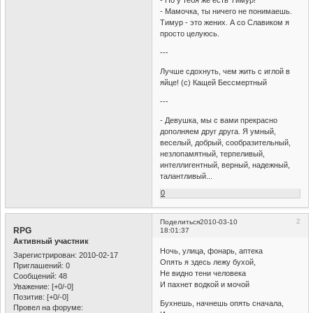
- Но у тебя же есть Тимур!
- Мамочка, ты ничего не понимаешь.
Тимур - это жених. А со Славиком я
просто целуюсь.
---
Лучше сдохнуть, чем жить с иглой в
яйце! (с) Кащей Бессмертный
---
- Девушка, мы с вами прекрасно
дополняем друг друга. Я умный,
веселый, добрый, сообразительный,
незлопамятный, терпеливый,
интеллигентный, верный, надежный,
талантливый...
0
2
Поделиться
2010-03-10
RPG
18:01:37
Активный участник
Ночь, улица, фонарь, аптека
Зарегистрирован
: 2010-02-17
Опять я здесь лежу бухой,
Приглашений:
0
Не видно тени человека
Сообщений:
48
И пахнет водкой и мочой
Уважение:
[+0/-0]
Позитив:
[+0/-0]
Бухнешь, начнешь опять сначала,
Провел на форуме: