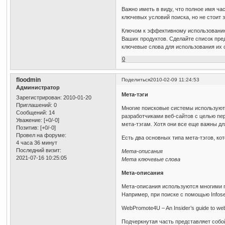
Важно иметь в виду, что полное имя ча
ключевых условий поиска, но не стоит 
Ключом к эффективному использованию 
Ваших продуктов. Сделайте список пре
ключевые слова для использования их 
0
floodmin
Поделиться
2010-02-09 11:24:53
Администратор
Мета-тэги
Зарегистрирован
: 2010-01-20
Приглашений:
0
Многие поисковые системы используют 
Сообщений:
14
разработчиками веб-сайтов с целью п
Уважение:
[+0/-0]
мета-тэгам. Хотя они все еще важны д
Позитив:
[+0/-0]
Провел на форуме:
Есть два основных типа мета-тэгов, кот
4 часа 36 минут
Последний визит:
Мета-описания
2021-07-16 10:25:05
Мета ключевые слова
Мета-описания
Мета-описания используются многими п
Например, при поиске с помощью Infos
WebPromote4U – An Insider’s guide to web 
Подчеркнутая часть представляет собой