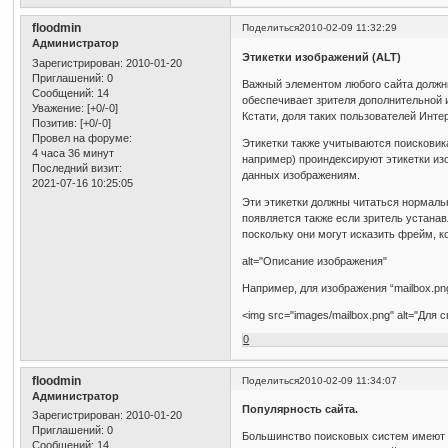
floodmin
Поделиться
2010-02-09 11:32:29
Администратор
Этикетки изображений (ALT)
Зарегистрирован
: 2010-01-20
Приглашений:
0
Важный элементом любого сайта должны
Сообщений:
14
обеспечивает зрителя дополнительной 
Уважение:
[+0/-0]
Кстати, доля таких пользователей Инте
Позитив:
[+0/-0]
Провел на форуме:
Этикетки также учитываются поисковика
4 часа 36 минут
например) проиндексируют этикетки из
Последний визит:
данных изображениям.
2021-07-16 10:25:05
Эти этикетки должны читаться нормальн
появляется также если зритель устана
поскольку они могут исказить фрейм, 
alt="Описание изображения"
Например, для изображения “mailbox.pn
<img src="images/mailbox.png" alt="Для 
0
floodmin
Поделиться
2010-02-09 11:34:07
Администратор
Популярность сайта.
Зарегистрирован
: 2010-01-20
Приглашений:
0
Большинство поисковых систем имеют сп
Сообщений:
14