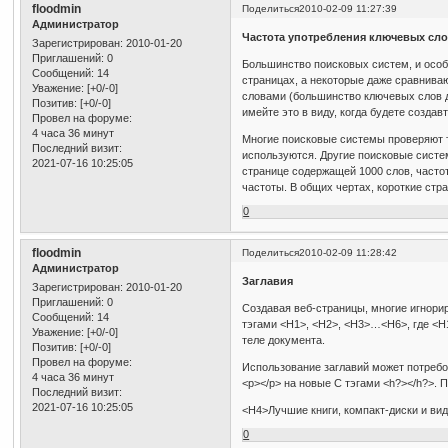
floodmin
Поделиться
2010-02-09 11:27:39
Администратор
Частота употребления ключевых сло
Зарегистрирован
: 2010-01-20
Приглашений:
0
Большинство поисковых систем, и особе
Сообщений:
14
страницах, а некоторые даже сравнива
Уважение:
[+0/-0]
словами (большинство ключевых слов д
Позитив:
[+0/-0]
имейте это в виду, когда будете создав
Провел на форуме:
4 часа 36 минут
Многие поисковые системы проверяют т
Последний визит:
используются. Другие поисковые систем
2021-07-16 10:25:05
странице содержащей 1000 слов, частота
частоты. В общих чертах, короткие ст
0
floodmin
Поделиться
2010-02-09 11:28:42
Администратор
Заглавия
Зарегистрирован
: 2010-01-20
Приглашений:
0
Создавая веб-страницы, многие игнори
Сообщений:
14
тэгами <H1>, <H2>, <H3>…<H6>, где <H
Уважение:
[+0/-0]
теле документа.
Позитив:
[+0/-0]
Провел на форуме:
Использование заглавий может потребо
4 часа 36 минут
<p></p> на новые С тэгами <h?></h?>. 
Последний визит:
2021-07-16 10:25:05
<H4>Лучшие книги, компакт-диски и в
0