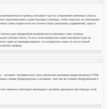
3
нии релевантности страниц учитывают частоту упоминания ключевых слов на
питесь перезаписывать существующие страницы, чтобы загрузить их ключевыми
евые слова скорее всего не соответствуют реальному содержанию), просто
остаточно для определения релевантности ключевых слов, которые
шого объема текста. То есть если конкретное слово повторено 8 раз на
могут даже не проиндексировать это конкретное слово, из-за его низкой
основном графику.
4
м – заглавия. Заглавия могут быть различных размеров представленных HTML-
ючевым словам обнаруженным в заглавиях, чем тем же словам обнаруженным в
стоит заменить некоторые имеющиеся заглавия сделанные при помощи тэгов