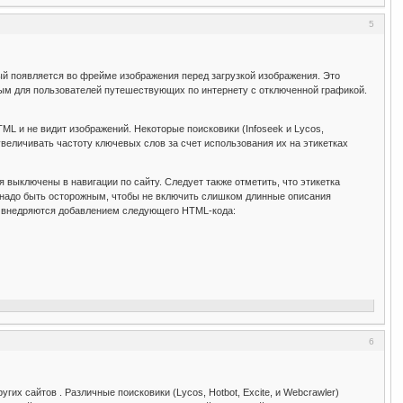
5
ый появляется во фрейме изображения перед загрузкой изображения. Это
ным для пользователей путешествующих по интернету с отключенной графикой.
ML и не видит изображений. Некоторые поисковики (Infoseek и Lycos,
величивать частоту ключевых слов за счет использования их на этикетках
я выключены в навигации по сайту. Следует также отметить, что этикетка
, надо быть осторожным, чтобы не включить слишком длинные описания
ий внедряются добавлением следующего HTML-кода:
6
их сайтов . Различные поисковики (Lycos, Hotbot, Excite, и Webcrawler)